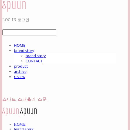
LOG IN
로그인
HOME
brand story
brand story
CONTACT
product
archive
review
스마트 스패츌러 스푼
HOME
brand story