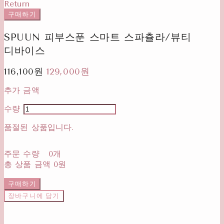
Return
구매하기
SPUUN 피부스푼 스마트 스파츌라/뷰티
디바이스
116,100원
129,000원
추가 금액
수량
품절된 상품입니다.
주문 수량
0개
총 상품 금액
0원
구매하기
장바구니에 담기